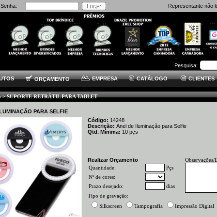
Senha:
Representante não l
Pesquisa:
UTOS
EMPRESA
CATÁLOGO
CLIENTES
ORÇAMENTO
ia > SUPORTE RETRÁTIL PARA TABLET
ILUMINAÇÃO PARA SELFIE
Código:
14248
Descrição:
Anel de Iluminação para Selfie
Qtd. Mínima:
10
pçs
Realizar Orçamento
Observações/
Quantidade:
Pçs
Nº de cores:
Prazo desejado:
dias
Tipo de gravação:
Silkscreen
Tampografia
Impressão Digital