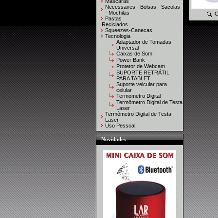
Máscaras
Necessaires - Bolsas - Sacolas
- Mochilas
C
Pastas
Reciclados
Squeezes-Canecas
Tecnologia
Adaptador de Tomadas
Universal
Caixas de Som
Power Bank
Protetor de Webcam
SUPORTE RETRÁTIL
PARA TABLET
Suporte veicular para
celular
Termometro Digital
Termômetro Digital de Testa
Laser
Termômetro Digital de Testa
Laser
Uso Pessoal
Novidades