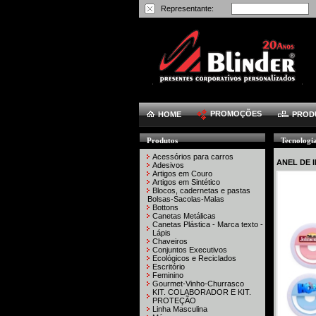
Representante:
PROMOÇÕES
HOME
PROD
Produtos
Tecnolog
Acessórios para carros
ANEL DE 
Adesivos
Artigos em Couro
Artigos em Sintético
Blocos, cadernetas e pastas
Bolsas-Sacolas-Malas
Bottons
Canetas Metálicas
Canetas Plástica - Marca texto -
Lápis
Chaveiros
Conjuntos Executivos
Ecológicos e Reciclados
Escritório
Feminino
Gourmet-Vinho-Churrasco
KIT. COLABORADOR E KIT.
PROTEÇÃO
Linha Masculina