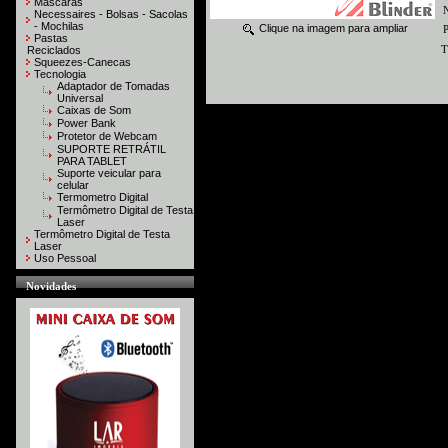
Máscaras
N
Necessaires - Bolsas - Sacolas
- Mochilas
Clique na imagem para ampliar
P
Pastas
T
Reciclados
Squeezes-Canecas
Tecnologia
Adaptador de Tomadas
Universal
Caixas de Som
Power Bank
Protetor de Webcam
SUPORTE RETRÁTIL
PARA TABLET
Suporte veicular para
celular
Termometro Digital
Termômetro Digital de Testa
Laser
Termômetro Digital de Testa
Laser
Uso Pessoal
Novidades