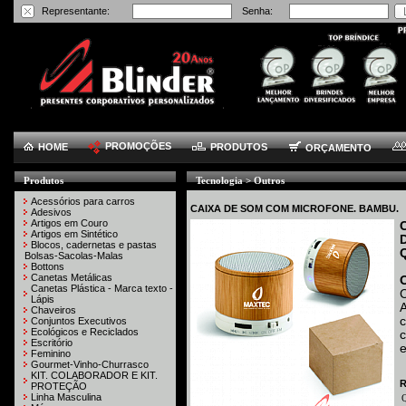
Representante:
Senha:
PROMOÇÕES
HOME
PRODUTOS
ORÇAMENTO
Produtos
Tecnologia > Outros
Acessórios para carros
CAIXA DE SOM COM MICROFONE. BAMBU.
Adesivos
Artigos em Couro
Artigos em Sintético
Blocos, cadernetas e pastas
Bolsas-Sacolas-Malas
Bottons
Canetas Metálicas
Canetas Plástica - Marca texto -
C
Lápis
Chaveiros
c
Conjuntos Executivos
Ecológicos e Reciclados
c
Escritório
e
Feminino
Gourmet-Vinho-Churrasco
KIT. COLABORADOR E KIT.
R
PROTEÇÃO
Linha Masculina