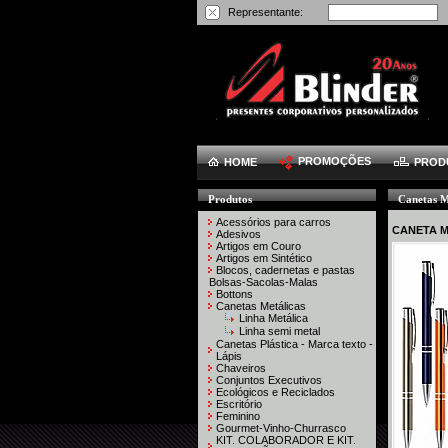
Representante:
PROMOÇÕES
HOME
PROD
Produtos
Canetas M
Acessórios para carros
CANETA 
Adesivos
Artigos em Couro
Artigos em Sintético
Blocos, cadernetas e pastas
Bolsas-Sacolas-Malas
Bottons
Canetas Metálicas
Linha Metálica
Linha semi metal
Canetas Plástica - Marca texto -
Lápis
Chaveiros
Conjuntos Executivos
Ecológicos e Reciclados
Escritório
Feminino
Gourmet-Vinho-Churrasco
KIT. COLABORADOR E KIT.