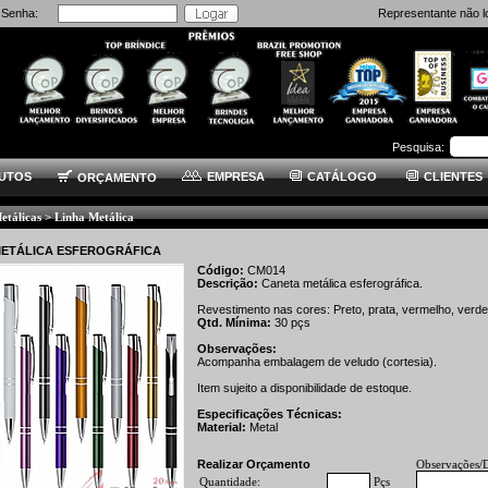
Senha:
Representante não l
Pesquisa:
UTOS
EMPRESA
CATÁLOGO
CLIENTES
ORÇAMENTO
etálicas > Linha Metálica
METÁLICA ESFEROGRÁFICA
Código:
CM014
Descrição:
Caneta metálica esferográfica.
Revestimento nas cores: Preto, prata, vermelho, verde,
Qtd. Mínima:
30
pçs
Observações:
Acompanha embalagem de veludo (cortesia).
Item sujeito a disponibilidade de estoque.
Especificações Técnicas:
Material:
Metal
Realizar Orçamento
Observações/
Quantidade:
Pçs