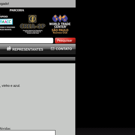
ogado!
CONTATO
REPRESENTANTES
 vinho e azul.
Dúvidas: