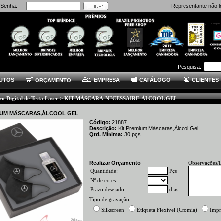
Senha:
Representante não l
Pesquisa:
UTOS
EMPRESA
CATÁLOGO
CLIENTES
ORÇAMENTO
ro Digital de Testa Laser > KIT MÁSCARA-NECESSAIRE-ÁLCOOL GEL
IUM MÁSCARAS,ÀLCOOL GEL
Código:
21887
Descrição:
Kit Premium Máscaras,Àlcool Gel
Qtd. Mínima:
30
pçs
Realizar Orçamento
Observações/
Quantidade:
Pçs
Nº de cores:
Prazo desejado:
dias
Tipo de gravação:
Silkscreen
Etiqueta Flexível (Cromia)
Impr