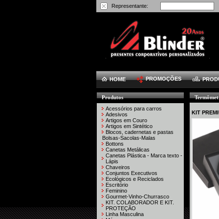
Representante:
PROMOÇÕES
HOME
PROD
Produtos
Termômet
Acessórios para carros
KIT PREM
Adesivos
Artigos em Couro
Artigos em Sintético
Blocos, cadernetas e pastas
Bolsas-Sacolas-Malas
Bottons
Canetas Metálicas
Canetas Plástica - Marca texto -
Lápis
Chaveiros
Conjuntos Executivos
Ecológicos e Reciclados
Escritório
Feminino
Gourmet-Vinho-Churrasco
KIT. COLABORADOR E KIT.
PROTEÇÃO
Linha Masculina