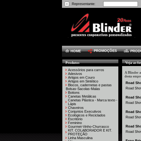
Representante:
PROMOÇÕES
HOME
PROD
Produtos
Veja as fo
Acessórios para carros
A Blinder a
Adesivos
desta empr
Artigos em Couro
Artigos em Sintético
Road Sho
Blocos, cadernetas e pastas
Road Show
Bolsas-Sacolas-Malas
Bottons
Canetas Metálicas
Road Sho
Canetas Plástica - Marca texto -
Road Show
Lápis
Chaveiros
Conjuntos Executivos
Road Sho
Ecológicos e Reciclados
Road Show
Escritório
Feminino
Road Sho
Gourmet-Vinho-Churrasco
KIT. COLABORADOR E KIT.
Road Show
PROTEÇÃO
Linha Masculina
Expo Bri