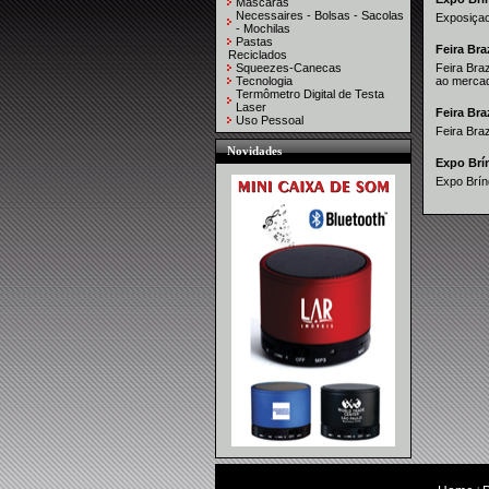
Máscaras
Necessaires - Bolsas - Sacolas
Exposiçao
- Mochilas
Pastas
Feira Bra
Reciclados
Squeezes-Canecas
Feira Bra
Tecnologia
ao mercad
Termômetro Digital de Testa
Laser
Feira Bra
Uso Pessoal
Feira Bra
Novidades
Expo Brí
Expo Brín