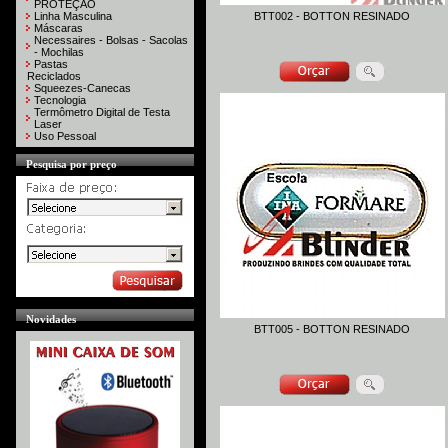
PROTEÇÃO
Linha Masculina
BTT002 - BOTTON RESINADO
Máscaras
Necessaires - Bolsas - Sacolas
- Mochilas
Pastas
Reciclados
Squeezes-Canecas
Tecnologia
Termômetro Digital de Testa
Laser
Uso Pessoal
Pesquisa por preço
Novidades
BTT005 - BOTTON RESINADO