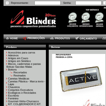
Representante:
Senha:
PROMOÇÕES
HOME
PRODUTOS
ORÇAMENTO
Produtos
Bottons
Acessórios para carros
Adesivos
Artigos em Couro
Artigos em Sintético
Blocos, cadernetas e pastas
Bolsas-Sacolas-Malas
Bottons
Recortados
Resinados
Canetas Metálicas
Canetas Plástica - Marca texto -
Lápis
Chaveiros
Conjuntos Executivos
Ecológicos e Reciclados
Escritório
Feminino
Gourmet-Vinho-Churrasco
KIT. COLABORADOR E KIT.