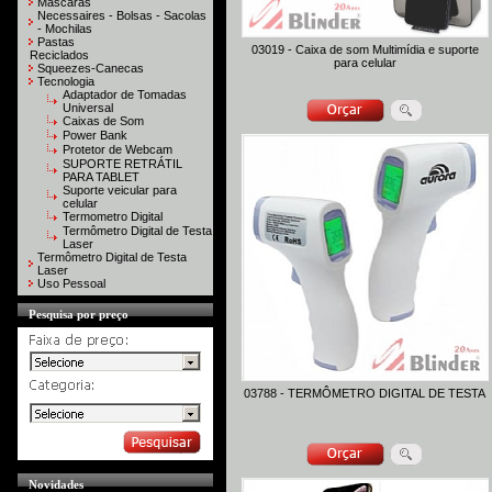
Máscaras
Necessaires - Bolsas - Sacolas
- Mochilas
Pastas
03019 - Caixa de som Multimídia e suporte
Reciclados
para celular
Squeezes-Canecas
Tecnologia
Adaptador de Tomadas
Universal
Caixas de Som
Power Bank
Protetor de Webcam
SUPORTE RETRÁTIL
PARA TABLET
Suporte veicular para
celular
Termometro Digital
Termômetro Digital de Testa
Laser
Termômetro Digital de Testa
Laser
Uso Pessoal
Pesquisa por preço
03788 - TERMÔMETRO DIGITAL DE TESTA
Novidades