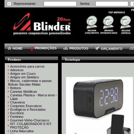
Representante:
Senha:
PROMOÇÕES
HOME
PRODUTOS
ORÇAMENTO
Produtos
Tecnologia
Acessórios para carros
Adesivos
Artigos em Couro
Artigos em Sintético
Blocos, cadernetas e pastas
Bolsas-Sacolas-Malas
Bottons
Canetas Metálicas
Canetas Plástica - Marca texto -
Lápis
Chaveiros
Conjuntos Executivos
Ecológicos e Reciclados
Escritório
Feminino
Gourmet-Vinho-Churrasco
KIT. COLABORADOR E KIT.
PROTEÇÃO
Linha Masculina