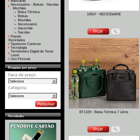
Máscaras
Necessaires - Bolsas - Sacolas
- Mochilas
Bolsa Térmica
18507 - NECESSARIE
Bolsas
Mochilas
Necessaires
Sacochila
Sacolas
Pastas
Reciclados
Squeezes-Canecas
Tecnologia
Termômetro Digital de Testa
Laser
Uso Pessoal
Pesquisa por preço
BT1329 - Bolsa Térmica 7 Litros
Novidades