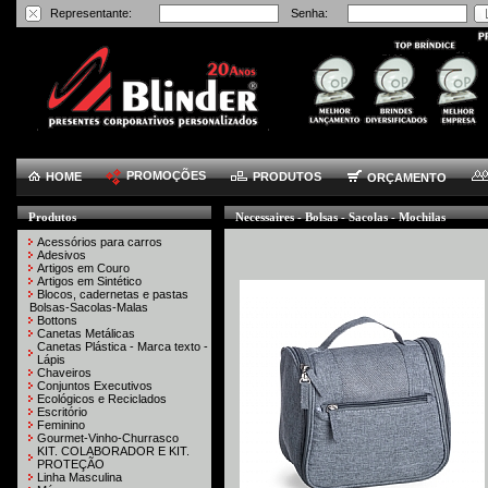
Representante:
Senha:
PROMOÇÕES
HOME
PRODUTOS
ORÇAMENTO
Produtos
Necessaires - Bolsas - Sacolas - Mochilas
Acessórios para carros
Adesivos
Artigos em Couro
Artigos em Sintético
Blocos, cadernetas e pastas
Bolsas-Sacolas-Malas
Bottons
Canetas Metálicas
Canetas Plástica - Marca texto -
Lápis
Chaveiros
Conjuntos Executivos
Ecológicos e Reciclados
Escritório
Feminino
Gourmet-Vinho-Churrasco
KIT. COLABORADOR E KIT.
PROTEÇÃO
Linha Masculina