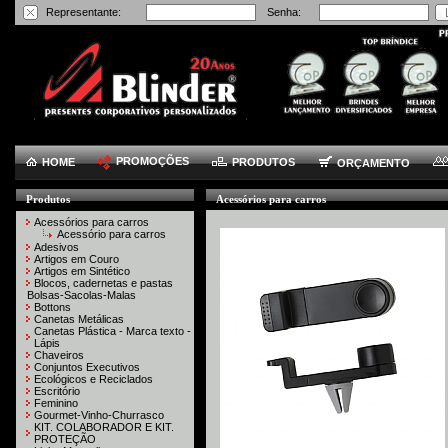
Representante:
Senha:
PROMOÇÕES
HOME
PRODUTOS
ORÇAMENTO
Produtos
Acessórios para carros
Acessórios para carros
Acessório para carros
Adesivos
Artigos em Couro
Artigos em Sintético
Blocos, cadernetas e pastas
Bolsas-Sacolas-Malas
Bottons
Canetas Metálicas
Canetas Plástica - Marca texto -
Lápis
Chaveiros
Conjuntos Executivos
Ecológicos e Reciclados
Escritório
Feminino
Gourmet-Vinho-Churrasco
KIT. COLABORADOR E KIT.
PROTEÇÃO