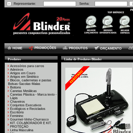
Representante:
Senha:
PROMOÇÕES
HOME
PRODUTOS
ORÇAMENTO
Produtos
Linha de Produtos Blinder
Acessórios para carros
Adesivos
Artigos em Couro
Artigos em Sintético
Blocos, cadernetas e pastas
Bolsas-Sacolas-Malas
Bottons
Canetas Metálicas
Canetas Plástica - Marca texto -
Lápis
Chaveiros
Conjuntos Executivos
Ecológicos e Reciclados
Escritório
Feminino
Gourmet-Vinho-Churrasco
KIT. COLABORADOR E KIT.
PROTEÇÃO
Linha Masculina